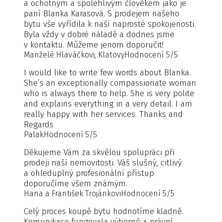
a ochotným a spolehlivým člověkem jako je
paní Blanka Karasová. S prodejem našeho
bytu vše vyřídila k naší naprosté spokojenosti.
Byla vždy v dobré náladě a dodnes jsme
v kontaktu. Můžeme jenom doporučit!
Manželé Hlaváčkovi, Klatovy
Hodnocení 5/5
I would like to write few words about Blanka.
She’s an exceptionally compassionate woman
who is always there to help. She is very polite
and explains everything in a very detail. I am
really happy with her services. Thanks and
Regards
Palak
Hodnocení 5/5
Děkujeme Vám za skvělou spolupráci při
prodeji naší nemovitosti. Váš slušný, citlivý
a ohleduplný profesionální přístup
doporučíme všem známým.
Hana a František Trojánkovi
Hodnocení 5/5
Celý proces koupě bytu hodnotíme kladně.
Komunikace fungovala výborně a právní