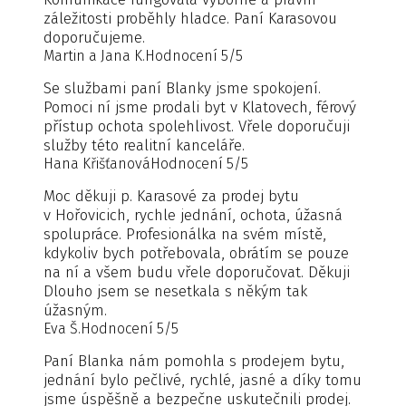
záležitosti proběhly hladce. Paní Karasovou
doporučujeme.
Martin a Jana K.
Hodnocení 5/5
Se službami paní Blanky jsme spokojení.
Pomoci ní jsme prodali byt v Klatovech, férový
přístup ochota spolehlivost. Vřele doporučuji
služby této realitní kanceláře.
Hana Křišťanová
Hodnocení 5/5
Moc děkuji p. Karasové za prodej bytu
v Hořovicich, rychle jednání, ochota, úžasná
spolupráce. Profesionálka na svém místě,
kdykoliv bych potřebovala, obrátím se pouze
na ní a všem budu vřele doporučovat. Děkuji
Dlouho jsem se nesetkala s někým tak
úžasným.
Eva Š.
Hodnocení 5/5
Paní Blanka nám pomohla s prodejem bytu,
jednání bylo pečlivé, rychlé, jasné a díky tomu
jsme úspěšně a bezpečne uskutečnili prodej.