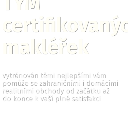
TÝM
certifikovaný
makléřek
vytrénován těmi nejlepšími vám
pomůže se zahraničními i domácími
realitními obchody od začátku až
do konce k vaší plné satisfakci