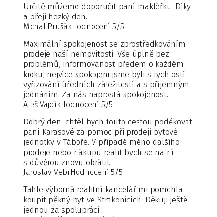
Určitě můžeme doporučit paní makléřku. Díky
a přeji hezký den.
Michal Prušák
Hodnocení 5/5
Maximální spokojenost se zprostředkováním
prodeje naší nemovitosti. Vše úplně bez
problémů, informovanost předem o každém
kroku, nejvíce spokojeni jsme byli s rychlostí
vyřizování úředních záležitostí a s příjemným
jednáním. Za nás naprostá spokojenost.
Aleš Vajdík
Hodnocení 5/5
Dobrý den, chtěl bych touto cestou poděkovat
paní Karasové za pomoc při prodeji bytové
jednotky v Táboře. V případě mého dalšího
prodeje nebo nákupu realit bych se na ní
s důvěrou znovu obrátil.
Jaroslav Vebr
Hodnocení 5/5
Tahle výborná realitní kancelář mi pomohla
koupit pěkný byt ve Strakonicích. Děkuji ještě
jednou za spolupráci.