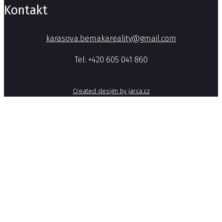
Kontakt
karasova.bemakareality@gmail.com
Tel: +420 605 041 860
Created design by jarca.cz